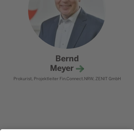
Bernd
Meyer
Prokurist, Projektleiter Fin.Connect.NRW, ZENIT GmbH