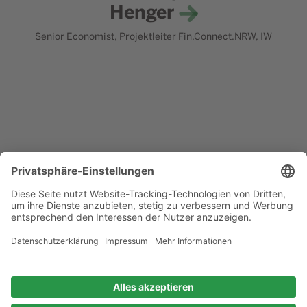
Henger
Senior Economist, Projektleiter Fin.Connect.NRW, IW