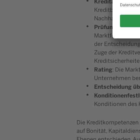
Kreditanfrage:
Ei
Kreditbedarf, de
Nachhaltigkeitsa
Prüfung der Kre
Marktfolge handel
der Entscheidung 
Zuge der Kreditve
Kreditsicherheite
Rating
: Die Mark
Unternehmen ber
Entscheidung üb
Konditionenfest
Konditionen des K
Die Kreditkompetenzen v
auf Bonität, Kapitaldie
Ebenen entschieden. Au