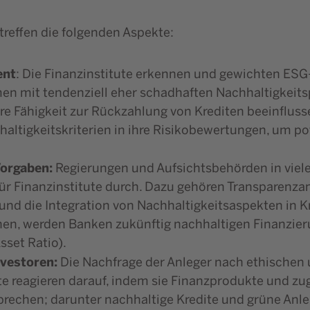
reffen die folgenden Aspekte:
ent
: Die Finanzinstitute erkennen und gewichten ESG-
en mit tendenziell eher schadhaften Nachhaltigkeitsp
hre Fähigkeit zur Rückzahlung von Krediten beeinflus
altigkeitskriterien in ihre Risikobewertungen, um po
Vorgaben:
Regierungen und Aufsichtsbehörden in viel
für Finanzinstitute durch. Dazu gehören Transparenza
nd die Integration von Nachhaltigkeitsaspekten in K
nen, werden Banken zukünftig nachhaltigen Finanzie
sset Ratio).
nvestoren:
Die Nachfrage der Anleger nach ethischen 
te reagieren darauf, indem sie Finanzprodukte und zu
prechen; darunter nachhaltige Kredite und grüne Anle