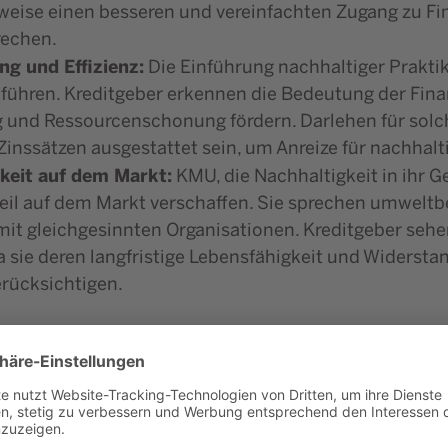
eise einen besseren und vereinfachten Zugang zu Fina
rechen.
g und Effizienz:
Die Einführung nachhaltiger Prakti
 führen. Kreditgeber erkennen die Bedeutung der Finan
 und Ressourcenschonung fördern. Darlehen für solch
Zinssätzen ausgestattet sein, um Anreize für nachhal
keit auf dem Markt:
KMU, die Nachhaltigkeit in ihr G
il auf dem Markt verschaffen. Sie sprechen umwelt
mit gleichgesinnten Organisationen. Kreditgeber se
 sie deren langfristige Lebensfähigkeit und Widersta
rücksichtigen.
vergabe im Detail
der Prozess der Kreditvergabe ab?