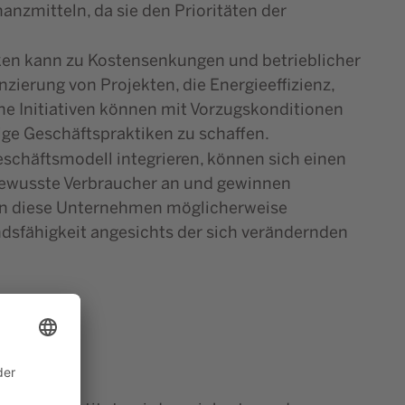
nzmitteln, da sie den Prioritäten der
ken kann zu Kostensenkungen und betrieblicher
zierung von Projekten, die Energieeffizienz,
e Initiativen können mit Vorzugskonditionen
tige Geschäftspraktiken zu schaffen.
eschäftsmodell integrieren, können sich einen
bewusste Verbraucher an und gewinnen
hen diese Unternehmen möglicherweise
ndsfähigkeit angesichts der sich verändernden