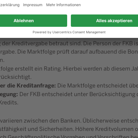
n Gespräch mit einem Firmenkundenberater (FKB) des 
n Zweck und mögliche Kreditsicherheiten zu klären. 
spekte werden dabei besprochen.
ditanfrage:
FKB legt der Marktfolge, die Kreditanfrag
t es sich um die Abteilungen einer Bank, die nicht i
der Kreditvergabe betraut sind. Die Person der FKB is
rgabe. Die Marktfolge prüft darauf aufbauend die Boni
n.
tfolge erstellt ein Rating. Hierbei werden ab diesem J
ücksichtigt.
er die Kreditanfrage:
Die Marktfolge entscheidet übe
legung:
Der FKB entscheidet unter Berücksichtigung 
redits.
ariieren zwischen den Banken. Üblicherweise entsche
nstfähigkeit und Sicherheiten. Höhere Kreditvolumen 
ch Geschäftspolitische Vorgaben und Vorschriften be