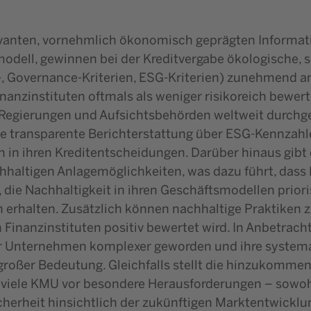
evanten, vornehmlich ökonomisch geprägten Inform
odell, gewinnen bei der Kreditvergabe ökologische, 
l-, Governance-Kriterien, ESG-Kriterien) zunehmend
nanzinstituten oftmals als weniger risikoreich bewer
 Regierungen und Aufsichtsbehörden weltweit durchge
ine transparente Berichterstattung über ESG-Kennzah
 in ihren Kreditentscheidungen. Darüber hinaus gibt 
haltigen Anlagemöglichkeiten, was dazu führt, dass 
die Nachhaltigkeit in ihren Geschäftsmodellen priori
 erhalten. Zusätzlich können nachhaltige Praktiken 
n Finanzinstituten positiv bewertet wird. In Anbetrac
 Unternehmen komplexer geworden und ihre systematis
großer Bedeutung. Gleichfalls stellt die hinzukomme
viele KMU vor besondere Herausforderungen – sowohl 
herheit hinsichtlich der zukünftigen Marktentwicklu