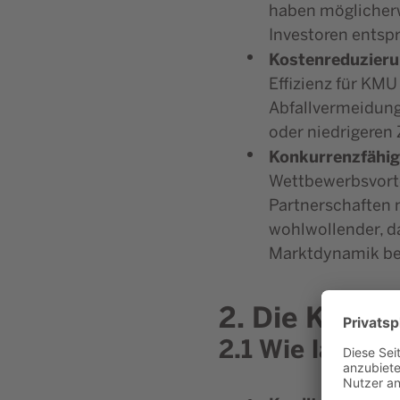
haben möglicherw
Investoren entsp
Kostenreduzierun
Effizienz für KMU
Abfallvermeidung
oder niedrigeren 
Konkurrenzfähig
Wettbewerbsvorte
Partnerschaften 
wohlwollender, da
Marktdynamik be
2. Die Kredit
2.1 Wie läuft 