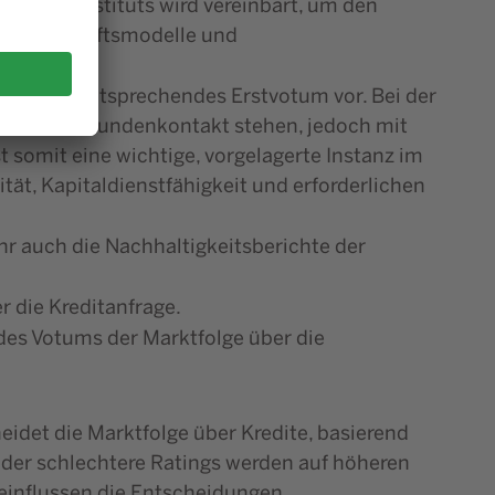
Kreditinstituts wird vereinbart, um den
Auch Geschäftsmodelle und
e und ein entsprechendes Erstvotum vor. Bei der
m direkten Kundenkontakt stehen, jedoch mit
t somit eine wichtige, vorgelagerte Instanz im
tät, Kapitaldienstfähigkeit und erforderlichen
ahr auch die Nachhaltigkeitsberichte der
r die Kreditanfrage.
des Votums der Marktfolge über die
idet die Marktfolge über Kredite, basierend
oder schlechtere Ratings werden auf höheren
einflussen die Entscheidungen.