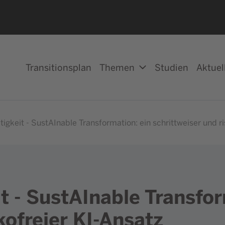
Transitionsplan
Themen
Studien
Aktuel
gkeit - SustAInable Transformation: ein schrittweiser und ri
t - SustAInable Transfor
kofreier KI-Ansatz