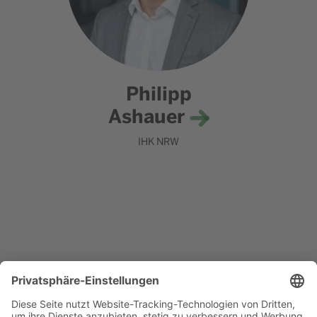
Philipp
Ashauer
IHK NRW