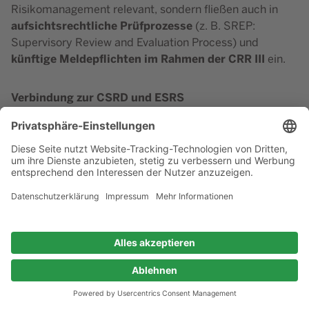
Risikomanagement relevant, sondern fließen auch in
aufsichtsrechtliche Prüfprozesse
(z. B. SREP:
Supervisory Review and Evaluation Process) und
künftige Meldepflichten im Rahmen der CRR III
ein.
Verbindung zur CSRD und ESRS
Die EBA hebt hervor, dass ihre ESG-Risikoleitlinien
kohärent mit der CSRD und den ESRS gestaltet
wurden. Insbesondere gilt:
„Institutions should ensure consistency between their
ESG risk management frameworks and the
sustainability disclosures required under the CSRD and
ESRS.“
(EBA/GL/2025/01, S. 21)